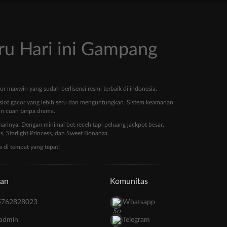
aru Hari ini Gampang
r maxwin yang sudah berlisensi resmi terbaik di indonesia.
n slot gacor yang lebih seru dan menguntungkan. Sistem keamanan
gin cuan tanpa drama.
rinya. Dengan minimal bet receh tapi peluang jackpot besar,
, Starlight Princess, dan Sweet Bonanza.
 di tempat yang tepat!
an
Komunitas
5762828023
Whatsapp
admin
Telegram