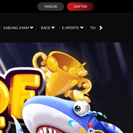
MASUK
DAFTAR
PROMOSI
SABUNG AYAM
RACE
E-SPORTS
TOGEL