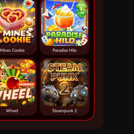
Mines Cookie
Paradise Hilo
Wheel
Steampunk 2