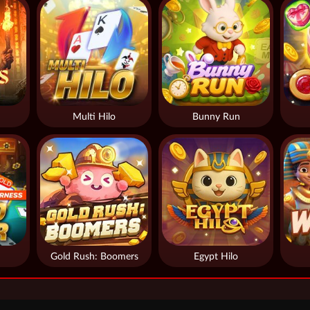
Multi Hilo
Bunny Run
Gold Rush: Boomers
Egypt Hilo