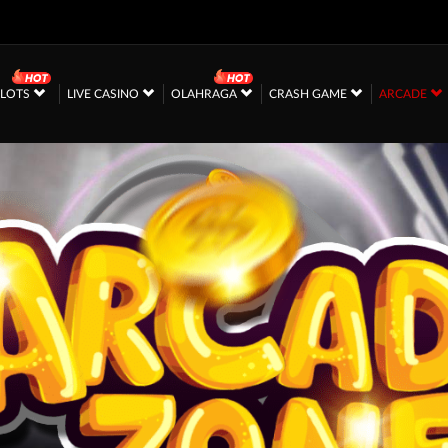
SLOTS
LIVE CASINO
OLAHRAGA
CRASH GAME
ARCADE