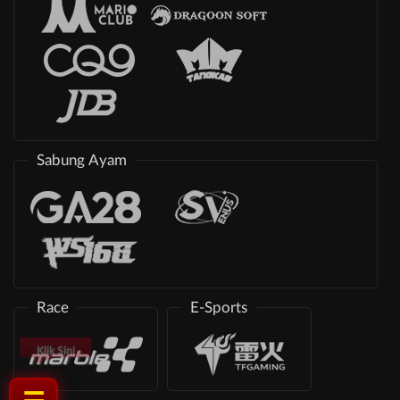
Sabung Ayam
Race
E-Sports
Klik Sini