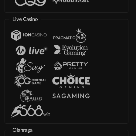
Live Casino
Olahraga