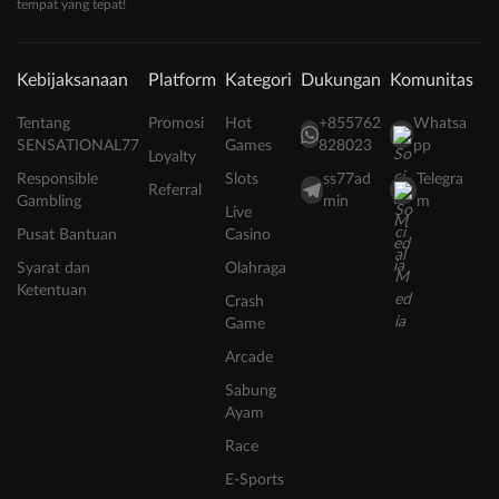
tempat yang tepat!
Kebijaksanaan
Platform
Kategori
Dukungan
Komunitas
Tentang
Promosi
Hot
+855762
Whatsa
SENSATIONAL77
Games
828023
pp
Loyalty
Responsible
Slots
ss77ad
Telegra
Referral
Gambling
min
m
Live
Pusat Bantuan
Casino
Syarat dan
Olahraga
Ketentuan
Crash
Game
Arcade
Sabung
Ayam
Race
E-Sports