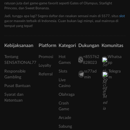
ratusan juta dari game-game favorit seperti Gates of Olympus, Starlight
Princess, dan Sweet Bonanza.
Jadi, tunggu apa lagi? Segera daftar dan rasakan sensasi main di SS77, situs
slot
gacor maxwin terbaik di Indonesia. Cuan bukan lagi mimpi, asal mainnya di
tempat yang tepat!
Kebijaksanaan
Platform
Kategori
Dukungan
Komunitas
Tentang
Promosi
Hot
+855762
Whatsa
SENSATIONAL77
Games
828023
pp
Loyalty
Responsible
Slots
ss77ad
Telegra
Referral
Gambling
min
m
Live
Pusat Bantuan
Casino
Syarat dan
Olahraga
Ketentuan
Crash
Game
Arcade
Sabung