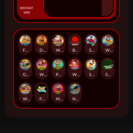
INSTANT
WIN
Fortune Fishing
Dice Pop
WD Golden Fuwa Fishing
Big Button Bash
SoccerX
WD FuWa Fishing
Golden Tyrant Fishing
WD King Kong Fishing
Plinko Pop
WD Nezha Fishing Legend
StrikerX
Soccer Striker
WD Gold Blast Fishing
Fruit Blast
Mine Pop
Nexus Golden Tyrant