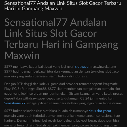
Sensational77 Andalan Link Situs Slot Gacor Terbaru
Hari ini Gampang Maxwin
Sensational77 Andalan
Link Situs Slot Gacor
Terbaru Hari ini Gampang
Maxwin
SS77 membawa kabar baik buat yang lagi nyari
slot gacor
maxwin,sekarang
SS77 hadir dengan berbagai fitur dan keunggulan dengan teknologi slot gacor
maxwin yang sudah berlisensi resmi terbaik di indonesia.
Dengan RTP tinggi dan koleksi game dari provider ternama seperti Pragmatic
Play, PG Soft, hingga Slot88, SS77 siap memberikan pengalaman bermain slot
gacor yang lebih seru dan menguntungkan. Sistem keamanan yang ketat, proses
deposit dan withdraw super cepat, serta dukungan CS 24 jam menjadikan
Sensational77
sebagai pilihan utama para slotters yang ingin cuan tanpa drama.
SS77 bukan sekadar situs slot biasa ini adalah rumahnya
situs slot gacor
maxwin yang udah terbukti banyak memberikan kemenangan sensasional tiap
harinya. Dengan minimal bet receh tapi peluang jackpot besar, siapa pun bisa
menang besar di sini. Sudah banyak member yang sukses bawa pulang cuan