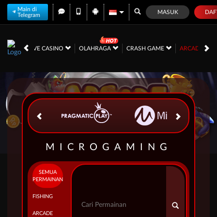
Main di
MASUK
DAF
Telegram
LOTS
LIVE CASINO
OLAHRAGA
CRASH GAME
ARCADE
MICROGAMING
SEMUA
PERMAINAN
FISHING
ARCADE