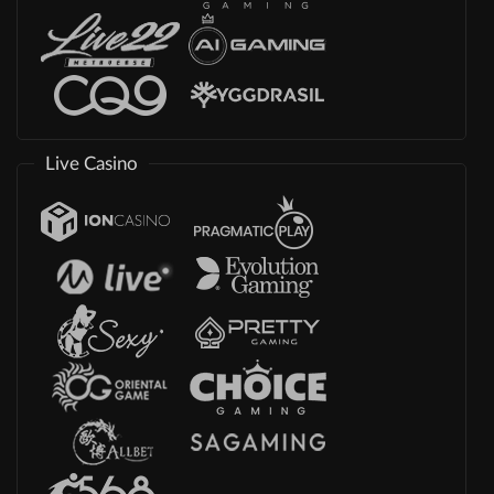
Live Casino