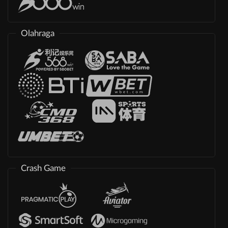
Olahraga
Crash Game