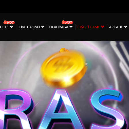
SLOTS
LIVE CASINO
OLAHRAGA
CRASH GAME
ARCADE