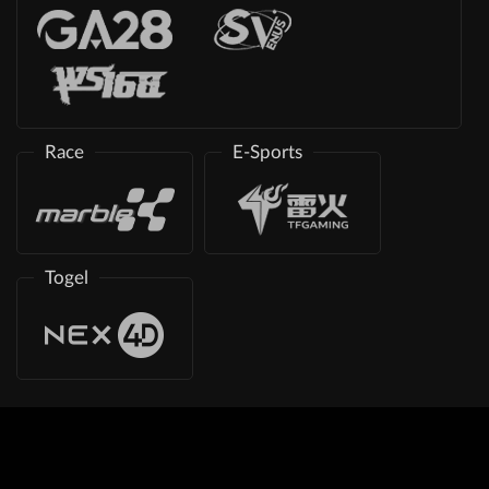
Race
E-Sports
Togel