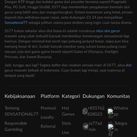
Dengan RTP tinggi dan koleksi game dari provider ternama seperti Pragmatic
Play, PG Soft, hingga Slot88, SS77 siap memberikan pengalaman bermain slot
gacor yang lebih seru dan menguntungkan. Sistem keamanan yang ketat, proses
deposit dan withdraw super cepat, serta dukungan CS 24 jam menjadikan
Sensational77
sebagai pilihan utama para slotters yang ingin cuan tanpa drama.
SS77 bukan sekadar situs slot biasa ini adalah rumahnya
situs slot gacor
maxwin yang udah terbukti banyak memberikan kemenangan sensasional tiap
harinya. Dengan minimal bet receh tapi peluang jackpot besar, siapa pun bisa
menang besar di sini. Sudah banyak member yang sukses bawa pulang cuan
ratusan juta dari game-game favorit seperti Gates of Olympus, Starlight
Princess, dan Sweet Bonanza.
Jadi, tunggu apa lagi? Segera daftar dan rasakan sensasi main di SS77, situs
slot
gacor maxwin terbaik di Indonesia. Cuan bukan lagi mimpi, asal mainnya di
tempat yang tepat!
Kebijaksanaan
Platform
Kategori
Dukungan
Komunitas
Tentang
Promosi
Hot
+855762
Whatsa
SENSATIONAL77
Games
828023
pp
Loyalty
Responsible
Slots
ss77ad
Telegra
Referral
Gambling
min
m
Live