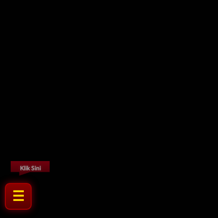
Klik Sini
☰