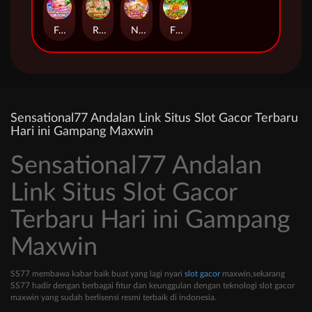
Fortune Money Boom
ROBIN HOOD
NIGHT MARKET 2
FORTUNE EGG
Sensational77 Andalan Link Situs Slot Gacor Terbaru
Hari ini Gampang Maxwin
Sensational77 Andalan
Link Situs Slot Gacor
Terbaru Hari ini Gampang
Maxwin
SS77 membawa kabar baik buat yang lagi nyari
slot gacor
maxwin,sekarang
SS77 hadir dengan berbagai fitur dan keunggulan dengan teknologi slot gacor
maxwin yang sudah berlisensi resmi terbaik di indonesia.