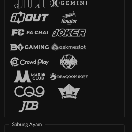
Sabung Ayam