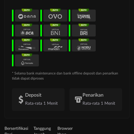
* Selama bank maintenance dan bank offline deposit dan penarikan
tidak dapat diproses
Deposit
Penarikan
Rata-rata 1 Menit
Rata-rata 1 Menit
Bersertifikasi
Tanggung
Browser