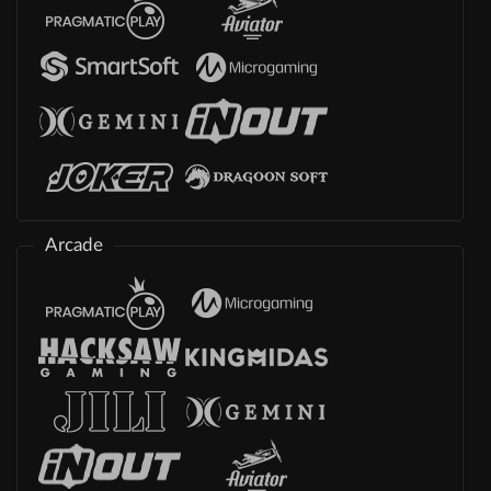
Arcade