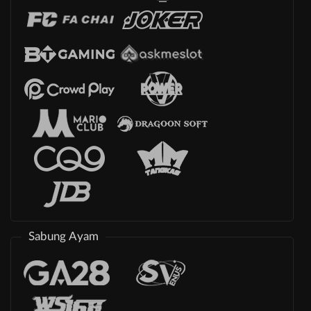
Sabung Ayam