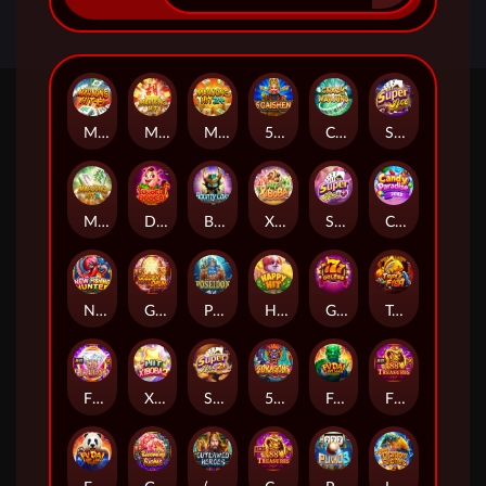
Mahjong Hit +
Mahjong Hit
Mahjong Hit 2+
5 CaiShen(H5)
Crazy Mahjong
Super Ace
Mahjong Hit 2
DuoFuDuoCai
Bounty Loki
XiBoBa Hit
Super Ace+
Candy Paradise 2048
New-Fishing Hunter
G-GoldenDrum
Poseidon
Happy Hit
Golden 777(H5)
Triple Fish(H5)
F-88Diamond(H5)
XiBoBa Hit2
Super Ace2+
5 Dragons(H5)
Fu Dai Lian Lian-Dragon
F-88Treasures(H5)