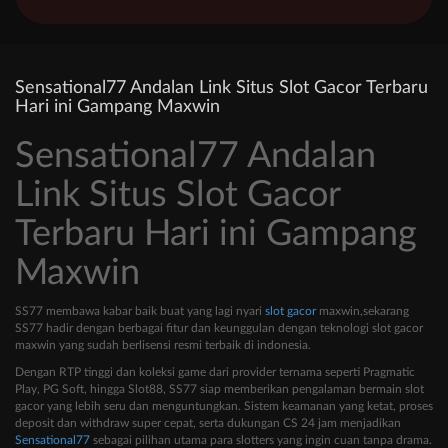
Sensational77 Andalan Link Situs Slot Gacor Terbaru
Hari ini Gampang Maxwin
Sensational77 Andalan
Link Situs Slot Gacor
Terbaru Hari ini Gampang
Maxwin
SS77 membawa kabar baik buat yang lagi nyari
slot gacor
maxwin,sekarang
SS77 hadir dengan berbagai fitur dan keunggulan dengan teknologi slot gacor
maxwin yang sudah berlisensi resmi terbaik di indonesia.
Dengan RTP tinggi dan koleksi game dari provider ternama seperti Pragmatic
Play, PG Soft, hingga Slot88, SS77 siap memberikan pengalaman bermain slot
gacor yang lebih seru dan menguntungkan. Sistem keamanan yang ketat, proses
deposit dan withdraw super cepat, serta dukungan CS 24 jam menjadikan
Sensational77
sebagai pilihan utama para slotters yang ingin cuan tanpa drama.