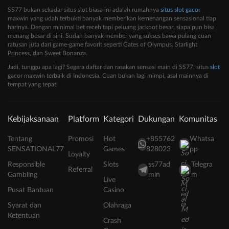
SS77 bukan sekadar situs slot biasa ini adalah rumahnya
situs slot gacor
maxwin yang udah terbukti banyak memberikan kemenangan sensasional tiap
harinya. Dengan minimal bet receh tapi peluang jackpot besar, siapa pun bisa
menang besar di sini. Sudah banyak member yang sukses bawa pulang cuan
ratusan juta dari game-game favorit seperti Gates of Olympus, Starlight
Princess, dan Sweet Bonanza.
Jadi, tunggu apa lagi? Segera daftar dan rasakan sensasi main di SS77, situs
slot
gacor maxwin terbaik di Indonesia. Cuan bukan lagi mimpi, asal mainnya di
tempat yang tepat!
Kebijaksanaan
Platform
Kategori
Dukungan
Komunitas
Tentang
Promosi
Hot
+855762
Whatsa
SENSATIONAL77
Games
828023
pp
Loyalty
Responsible
Slots
ss77ad
Telegra
Referral
Gambling
min
m
Live
Pusat Bantuan
Casino
Syarat dan
Olahraga
Ketentuan
Crash