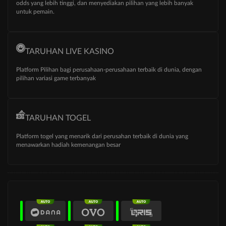
odds yang lebih tinggi, dan menyediakan pilihan yang lebih banyak
untuk pemain.
TARUHAN LIVE KASINO
Platform Pilihan bagi perusahaan-perusahaan terbaik di dunia, dengan
pilihan variasi game terbanyak
TARUHAN TOGEL
Platform togel yang menarik dari perusahan terbaik di dunia yang
menawarkan hadiah kemenangan besar