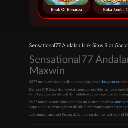
Book Of Bonanza
Boka Jamba 
Sensational77 Andalan Link Situs Slot Gac
Sensational77 Andalan
Maxwin
SS77 membawa kabar baik buat yang lagi nyari
slot gacor
maxwin,s
Dengan RTP tinggi dan koleksi game dari provider ternama seper
yang ketat, proses deposit dan withdraw super cepat, serta duk
SS77 bukan sekadar situs slot biasa ini adalah rumahnya
situs slo
siapa pun bisa menang besar di sini. Sudah banyak member yang s
Jadi, tunggu apa lagi? Segera daftar dan rasakan sensasi main di S