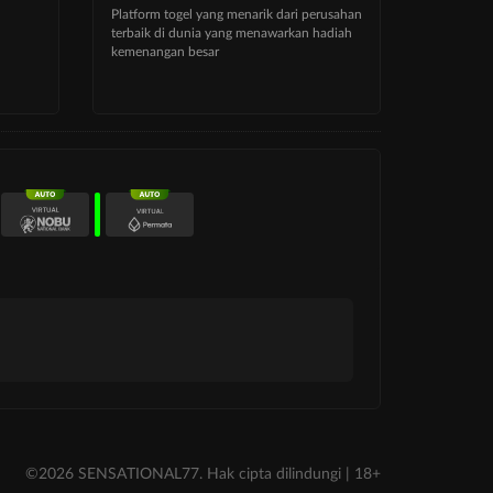
Platform togel yang menarik dari perusahan
terbaik di dunia yang menawarkan hadiah
kemenangan besar
©2026 SENSATIONAL77. Hak cipta dilindungi | 18+