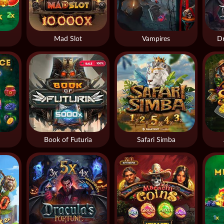
Mad Slot
Vampires
Dr
Book of Futuria
Safari Simba