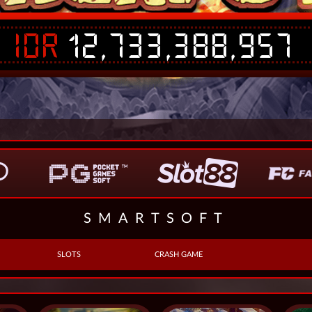
IDR
12,733,388,957
SMARTSOFT
SLOTS
CRASH GAME