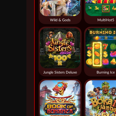
Wild & Gods
MultiHot5
Jungle Sisters Deluxe
Burning Ice