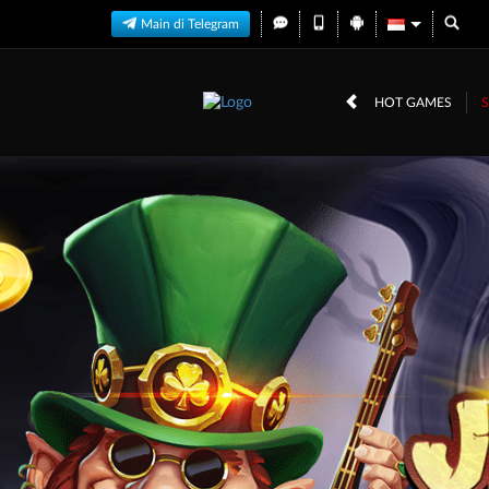
Main di Telegram
HOT GAMES